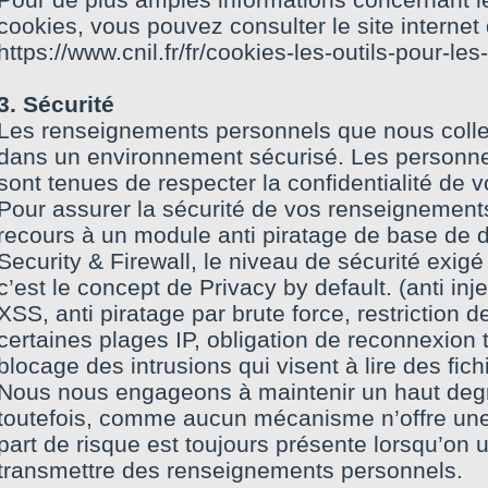
cookies, vous pouvez consulter le site internet 
https://www.cnil.fr/fr/cookies-les-outils-pour-les-
3. Sécurité
Les renseignements personnels que nous coll
dans un environnement sécurisé. Les personnes
sont tenues de respecter la confidentialité de v
Pour assurer la sécurité de vos renseignemen
recours à un module anti piratage de base de 
Security & Firewall, le niveau de sécurité exigé 
c’est le concept de Privacy by default. (anti inj
XSS, anti piratage par brute force, restriction d
certaines plages IP, obligation de reconnexion 
blocage des intrusions qui visent à lire des fic
Nous nous engageons à maintenir un haut degré
toutefois, comme aucun mécanisme n’offre une
part de risque est toujours présente lorsqu’on ut
transmettre des renseignements personnels.