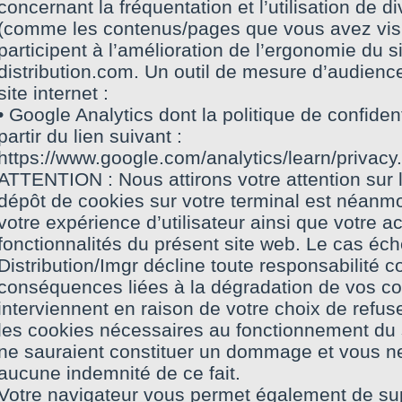
concernant la fréquentation et l’utilisation de 
(comme les contenus/pages que vous avez vis
participent à l’amélioration de l’ergonomie du s
distribution.com. Un outil de mesure d’audience 
site internet :
• Google Analytics dont la politique de confident
partir du lien suivant :
https://www.google.com/analytics/learn/privacy.
ATTENTION : Nous attirons votre attention sur le
dépôt de cookies sur votre terminal est néanmo
votre expérience d’utilisateur ainsi que votre a
fonctionnalités du présent site web. Le cas éc
Distribution/Imgr décline toute responsabilité c
conséquences liées à la dégradation de vos con
interviennent en raison de votre choix de refus
les cookies nécessaires au fonctionnement du
ne sauraient constituer un dommage et vous n
aucune indemnité de ce fait.
Votre navigateur vous permet également de su