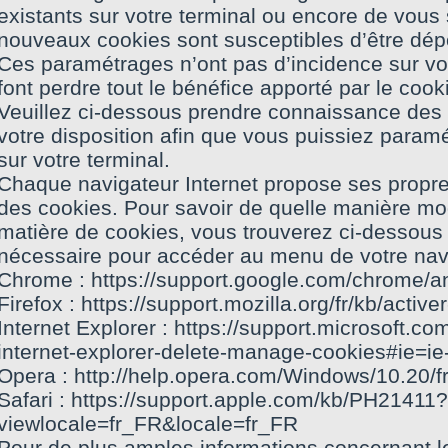
existants sur votre terminal ou encore de vous 
nouveaux cookies sont susceptibles d’être dépo
Ces paramétrages n’ont pas d’incidence sur vo
font perdre tout le bénéfice apporté par le cook
Veuillez ci-dessous prendre connaissance des m
votre disposition afin que vous puissiez param
sur votre terminal.
Chaque navigateur Internet propose ses propr
des cookies. Pour savoir de quelle manière mo
matière de cookies, vous trouverez ci-dessous l
nécessaire pour accéder au menu de votre navig
Chrome : https://support.google.com/chrome/a
Firefox : https://support.mozilla.org/fr/kb/activ
Internet Explorer : https://support.microsoft.co
internet-explorer-delete-manage-cookies#ie=ie
Opera : http://help.opera.com/Windows/10.20/f
Safari : https://support.apple.com/kb/PH21411?
viewlocale=fr_FR&locale=fr_FR
Pour de plus amples informations concernant le