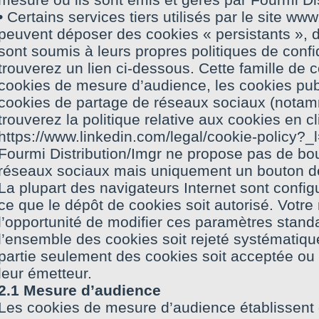
• Certains services tiers utilisés par le site ww
peuvent déposer des cookies « persistants », don
sont soumis à leurs propres politiques de confi
trouverez un lien ci-dessous. Cette famille de 
cookies de mesure d’audience, les cookies publi
cookies de partage de réseaux sociaux (notam
trouverez la politique relative aux cookies en cli
https://www.linkedin.com/legal/cookie-policy?_l
Fourmi Distribution/Imgr ne propose pas de bou
réseaux sociaux mais uniquement un bouton de l
La plupart des navigateurs Internet sont config
ce que le dépôt de cookies soit autorisé. Votre
l’opportunité de modifier ces paramètres stan
l’ensemble des cookies soit rejeté systématiq
partie seulement des cookies soit acceptée ou 
leur émetteur.
2.1 Mesure d’audience
Les cookies de mesure d’audience établissent 