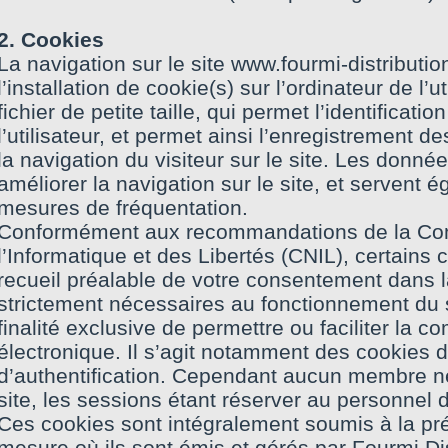
2. Cookies
La navigation sur le site www.fourmi-distribut
l’installation de cookie(s) sur l’ordinateur de l’u
fichier de petite taille, qui permet l’identificati
l’utilisateur, et permet ainsi l’enregistrement d
la navigation du visiteur sur le site. Les donné
améliorer la navigation sur le site, et servent 
mesures de fréquentation.
Conformément aux recommandations de la Co
l’Informatique et des Libertés (CNIL), certains
recueil préalable de votre consentement dans l
strictement nécessaires au fonctionnement du s
finalité exclusive de permettre ou faciliter la 
électronique. Il s’agit notamment des cookies d’
d’authentification. Cependant aucun membre ne 
site, les sessions étant réserver au personnel d
Ces cookies sont intégralement soumis à la pré
mesure où ils sont émis et gérés par Fourmi Dis